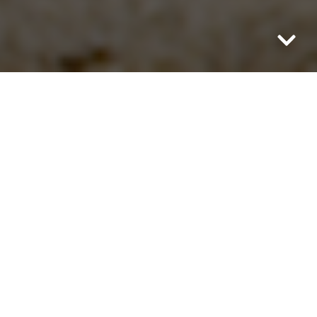
Jedna z najpiękniejszych kamienic w
naszym mieście znajdowała się tuż przy
Rynku, na rogu dzisiejszych ulic Nowej i
Adama Mickiewicza. Kilka metrów przed
kościołem Farnym. Jej wizerunek został
przywołany, i to trzykrotnie, na wystawie
„Plomby pamięci” Bartłomieja Mielnika
prezentowanej obecnie w Raciborskim