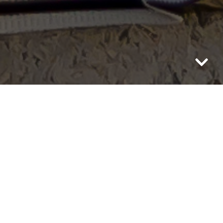
Mając w rodzinie niemal samych
muzyków, nie mogła od niej uciec. Na
szczęście śpiew i gra na instrumentach
momentalnie przypadła jej do gustu.