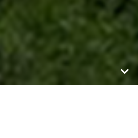
Kajakarze, zwierzęta, przepiękna przyroda
w okolicy i dużo elektrowni wodnych. To
wszystko spotkamy na najbardziej znanej