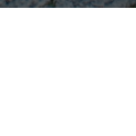
Pierwszy pomysł dotyczył pamiętnika.
Chciała stworzyć platformę, na której
będzie dzielić się ze światem swoimi
przemyśleniami i tym, co aktualnie dzieje
się w jej życiu. Szybko zrozumiała, że nie
tędy droga, a prawdziwą twórczą wolność
uzyska wówczas, gdy tematyka wpisów
zbiegnie się z jej największymi pasjami:
modą i makijażem. – Koleżanki co rusz
radziły się mnie, jakie ubrania najbardziej
do nich pasują. Postanowiłam, że stworzę