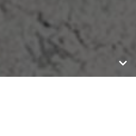
Za nim ponad tysiąc kilometrów pieszej
wędrówki. Mieszkaniec Pszowa przez
prawie 30 dni, samotnie przemierzał drogę
po naszym kraju. – Czasami bywało ciężko,