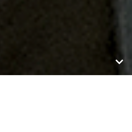
Nasza droga na mundial wiodła przez
Erywań, stolicę Armenii w której to
reprezentacja Polski w piłce nożnej
rozegrała swój piąty wyjazdowy mecz