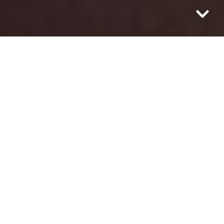
Nigdy nie marzyła o zostaniu modelką,
choć wiele osób ją do tego namawiało.
Miała nadzieję, że swój sukces uda się jej
wytańczyć, jednak los miał wobec niej
inne plany. Im bardziej uciekała przed
aparatem, tym bardziej on chciał ją widzieć
przed swoim obiektywem. W końcu dopiął
swego celu, dzięki czemu cały świat może
podziwiać urodę Michaliny Klimek z