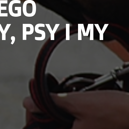
EGO
, PSY I MY